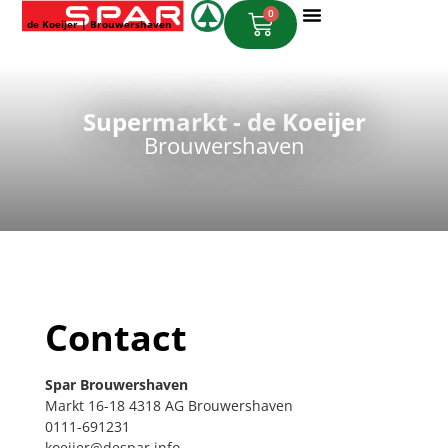
0
de Koeijer | Brouwershaven
Online Bestellen
Supermarkt - de Koeijer
Brouwershaven
Contact
Spar Brouwershaven
Markt 16-18 4318 AG Brouwershaven
0111-691231
koeijer@despar.info