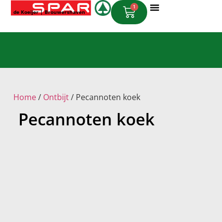
1
de Koeijer | Brouwershaven
Online Bestellen
Home
/
Ontbijt
/ Pecannoten koek
Pecannoten koek