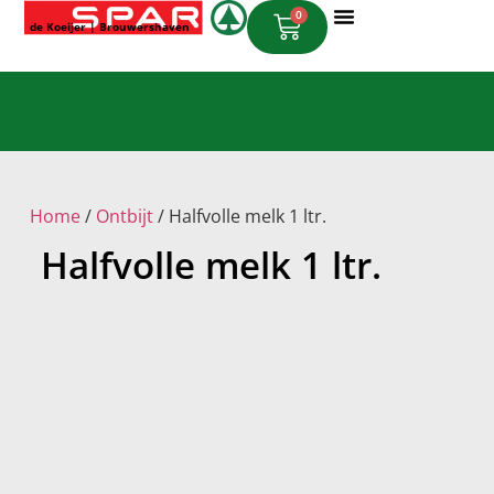
0
de Koeijer | Brouwershaven
Online Bestellen
Home
/
Ontbijt
/ Halfvolle melk 1 ltr.
Halfvolle melk 1 ltr.